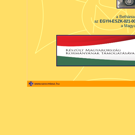
a Bethánia
az
EGYH-ESZK-021-0
a Magya
www.szocmissz.hu